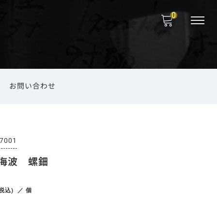
0
お問い合わせ
福岡の菅笠
のお取り扱い
海外向けお土産
ファッション小物
錫製品
法要
7001
海波 螺鈿
端午の節句
その他
(税込)
／ 個