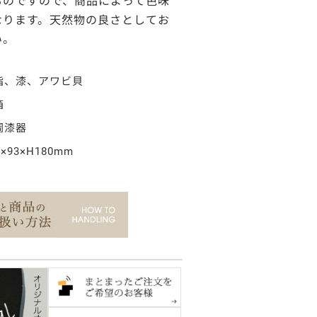
ものですので、商品によって色味
なります。天然物の良さとしてお
い。
脂、漆、アワビ貝
箱
岡漆器
0×93×H180mm