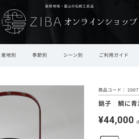
高岡地域・富山の伝統工芸品
産地別
季節別
シーン別
ご利用ガイド
ド
文具・ステーショナリー
還暦祝い・長寿祝い
井波彫刻
オリジナルオーダー
新春
春
越中和紙
引越し祝い・新築祝い
夏
インテリア雑貨・日用品
ギフト対応
庄川挽物
秋
冬
越中
商品
2007
銚子 鯛に青
茶道具・書道具
法人ギフト
その他地場産品
仏具・モダン仏具
ギフト用オプション
干支置物
¥44,000