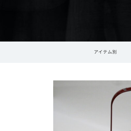
アイテム別
内祝い
食器・キッチン用品
高岡銅器
結婚祝い
ご利用ガイ
高岡漆器
風鈴
花器・花瓶