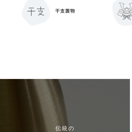
干支置物
伝統の