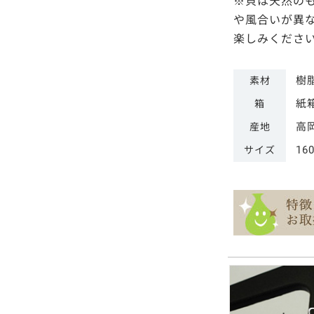
※貝は天然の
や風合いが異
楽しみくださ
樹
素材
紙
箱
高
産地
16
サイズ