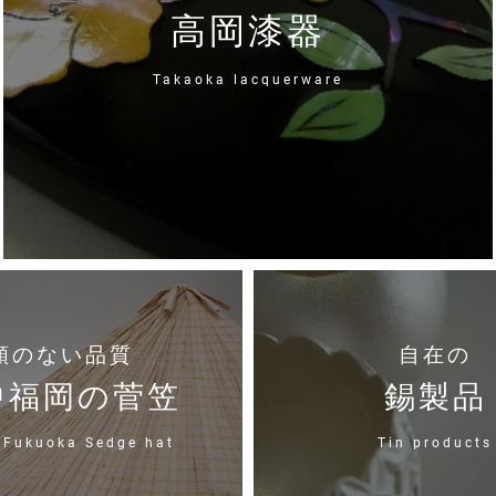
高岡漆器
Takaoka lacquerware
類のない品質
自在の
中福岡の菅笠
錫製品
 Fukuoka Sedge hat
Tin products