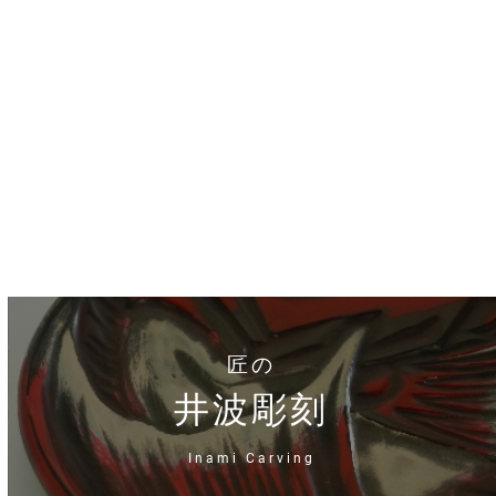
匠の
井波彫刻
Inami Carving