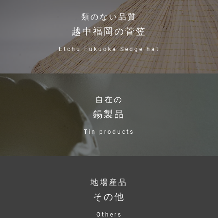
類のない品質
越中福岡の菅笠
Etchu Fukuoka Sedge hat
自在の
錫製品
Tin products
地場産品
その他
Others