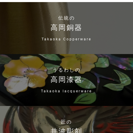
伝統の
高岡銅器
Takaoka Copperware
うるわしの
高岡漆器
Takaoka lacquerware
匠の
井波彫刻