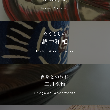
Inami Carving
ぬくもりの
越中和紙
Etchu Washi Paper
自然との調和
庄川挽物
Shogawa Woodworks