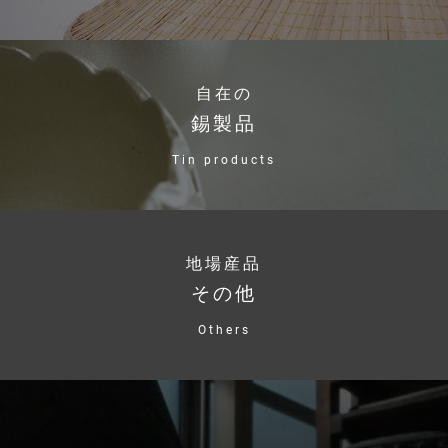
自在の
錫製品
Tin products
地場産品
その他
Others