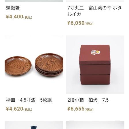
螺鈿箸
7寸丸皿 富山湾の幸 ホタ
ルイカ
¥4,400
(税込)
¥6,050
(税込)
欅皿 4.5寸漆 5枚組
2段小箱 狛犬 7.5
¥4,620
¥6,655
(税込)
(税込)