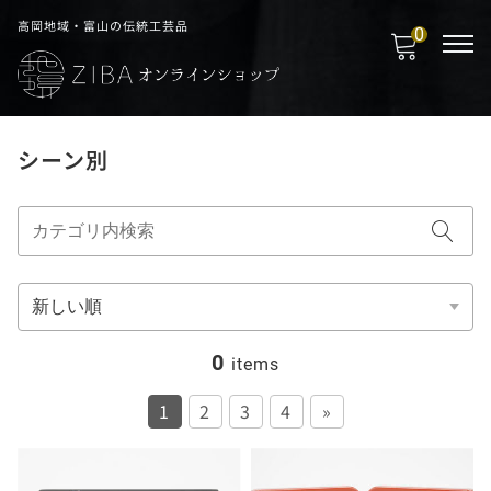
高岡地域・富山の伝統工芸品
0
シーン別
0
items
1
2
3
4
»