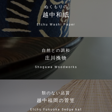
ぬくもりの
越中和紙
Etchu Washi Paper
自然との調和
庄川挽物
Shogawa Woodworks
類のない品質
越中福岡の菅笠
Etchu Fukuoka Sedge hat