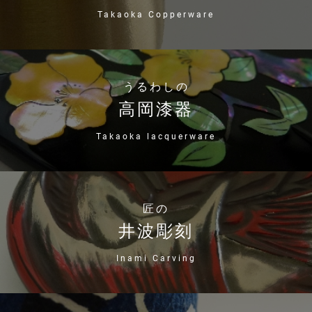
Takaoka Copperware
うるわしの
高岡漆器
Takaoka lacquerware
匠の
井波彫刻
Inami Carving