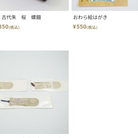
 古代朱 桜 螺鈿
おわら絵はがき
850
¥550
(税込)
(税込)