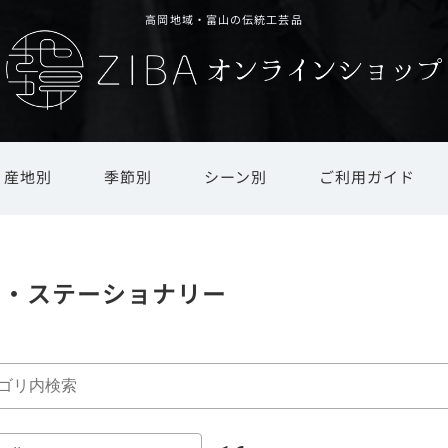
高岡地域・富山の伝統工芸品
産地別
季節別
シーン別
ご利用ガイド
ド
文具・ステーショナリー
還暦祝い・長寿祝い
井波彫刻
オリジナルオーダー
新春
春
越中和紙
引越し祝い・新築祝い
夏
インテリア雑貨・日用品
ギフト対応
庄川挽物
秋
冬
越中
商品
具・ステーショナリー
茶道具・書道具
法人ギフト
その他地場産品
仏具・モダン仏具
ギフト用オプション
干支置物