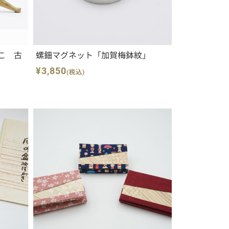
こ 古
螺鈿マグネット「加賀梅鉢紋」
¥3,850
(税込)