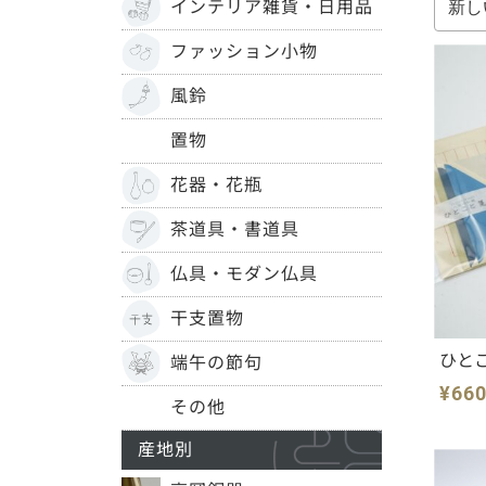
インテリア雑貨・日用品
ファッション小物
風鈴
置物
花器・花瓶
茶道具・書道具
仏具・モダン仏具
干支置物
ひと
端午の節句
¥66
その他
産地別