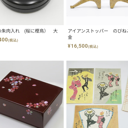
の朱肉入れ (桜に樫鳥） 大
アイアンストッパー のびね
金
400
(税込)
¥16,500
(税込)