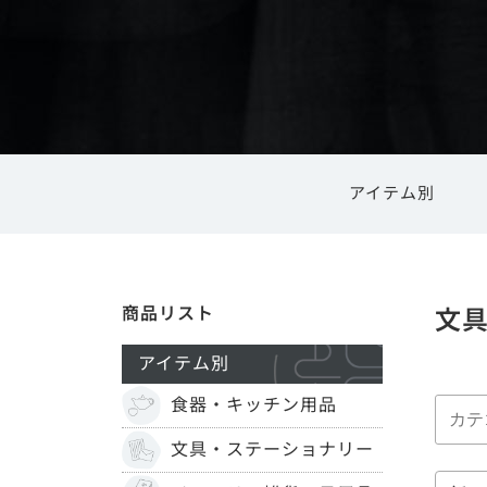
アイテム別
内祝い
食器・キッチン用品
高岡銅器
結婚祝い
ご利用ガイ
高岡漆器
商品リスト
文
風鈴
花器・花瓶
アイテム別
食器・キッチン用品
文具・ステーショナリー