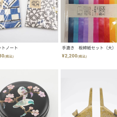
ットノート
手漉き 板締紙セット（大）
80
¥2,200
(税込)
(税込)