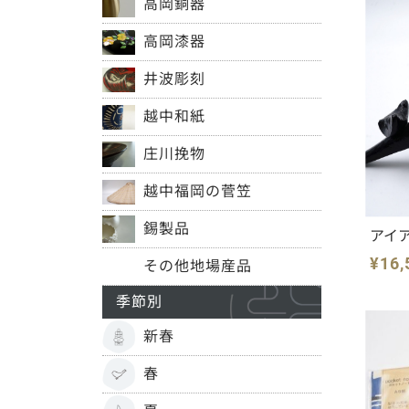
高岡銅器
高岡漆器
井波彫刻
越中和紙
庄川挽物
越中福岡の菅笠
錫製品
アイ
¥16,
その他地場産品
季節別
新春
春