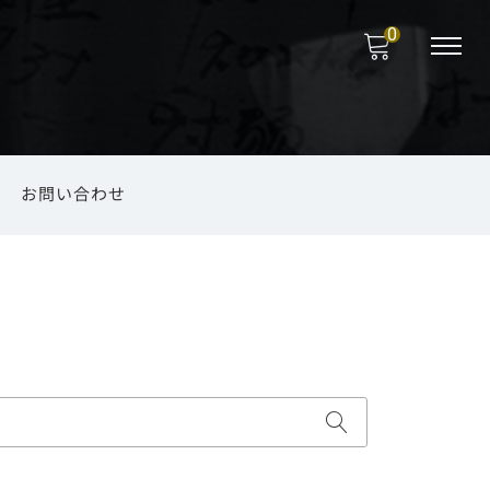
0
お問い合わせ
福岡の菅笠
のお取り扱い
海外向けお土産
ファッション小物
錫製品
法要
端午の節句
その他