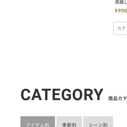
真鍮
¥99
CATEGORY
商品カ
アイテム別
季節別
シーン別