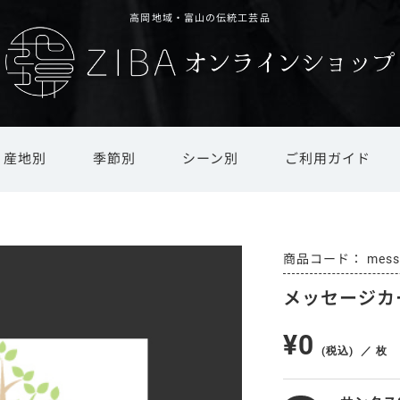
高岡地域・富山の伝統工芸品
産地別
季節別
シーン別
ご利用ガイド
ド
文具・ステーショナリー
還暦祝い・長寿祝い
井波彫刻
オリジナルオーダー
新春
春
越中和紙
引越し祝い・新築祝い
夏
インテリア雑貨・日用品
ギフト対応
庄川挽物
秋
冬
越中
商品
mess
メッセージカ
茶道具・書道具
法人ギフト
その他地場産品
仏具・モダン仏具
ギフト用オプション
干支置物
¥0
(税込)
／ 枚