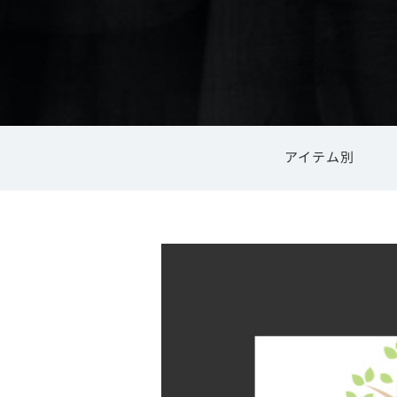
アイテム別
内祝い
食器・キッチン用品
高岡銅器
結婚祝い
ご利用ガイ
高岡漆器
風鈴
花器・花瓶