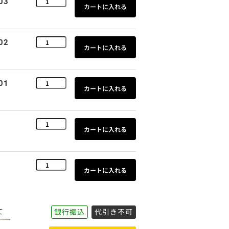
03
02
01
2
1
て
銀行振込
代引き不可