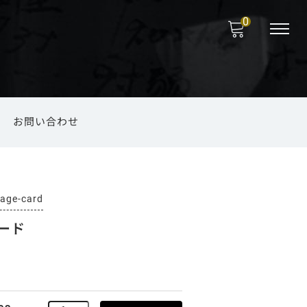
0
お問い合わせ
福岡の菅笠
のお取り扱い
海外向けお土産
ファッション小物
錫製品
法要
age-card
ード
端午の節句
その他