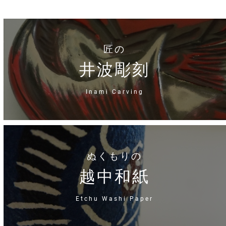
匠の
井波彫刻
Inami Carving
ぬくもりの
越中和紙
Etchu Washi Paper