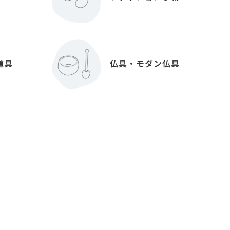
道具
仏具・モダン仏具