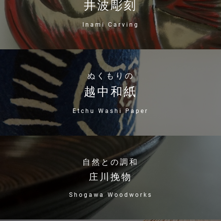
井波彫刻
Inami Carving
ぬくもりの
越中和紙
Etchu Washi Paper
自然との調和
庄川挽物
Shogawa Woodworks