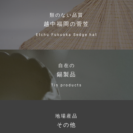
類のない品質
越中福岡の菅笠
Etchu Fukuoka Sedge hat
自在の
錫製品
Tin products
地場産品
その他