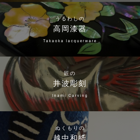
うるわしの
高岡漆器
Takaoka lacquerware
匠の
井波彫刻
Inami Carving
ぬくもりの
越中和紙