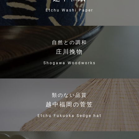
Etchu Washi Paper
自然との調和
庄川挽物
Shogawa Woodworks
類のない品質
越中福岡の菅笠
Etchu Fukuoka Sedge hat