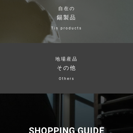
自在の
錫製品
Tin products
地場産品
その他
Others
SHOPPING GUIDE