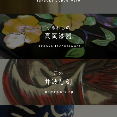
Takaoka Copperware
うるわしの
高岡漆器
Takaoka lacquerware
匠の
井波彫刻
Inami Carving