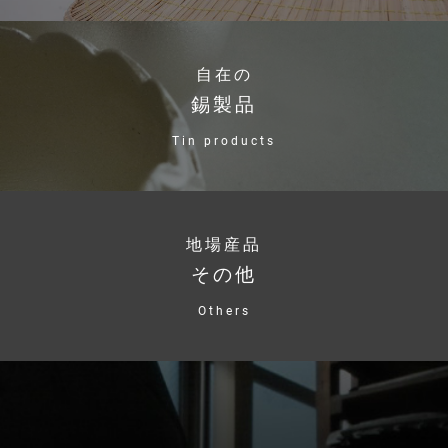
自在の
錫製品
Tin products
地場産品
その他
Others