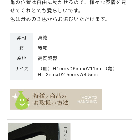
亀の位置は自由に動かせるので、様々な表情を見
せてくれとても愛らしいです。
色は渋めの３色からお選びいただけます。
真鍮
素材
紙箱
箱
高岡銅器
産地
（皿）H1cm×D6cm×W11cm（亀）
サイズ
H1.3cm×D2.5cm×W4.5cm