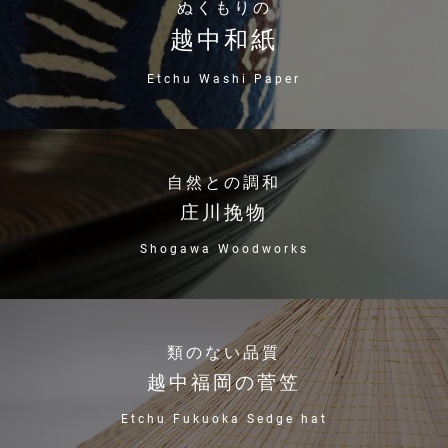
ぬくもりの
越中和紙
Etchu Washi Paper
自然との調和
庄川挽物
Shogawa Woodworks
類のない品質
越中福岡の菅笠
Etchu Fukuoka Sedge hat