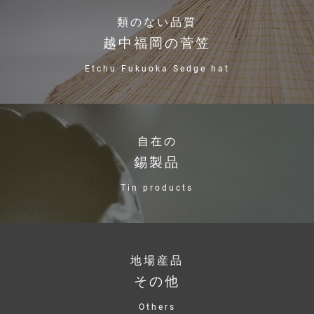
類のない品質
越中福岡の菅笠
Etchu Fukuoka Sedge hat
自在の
錫製品
Tin products
地場産品
その他
Others