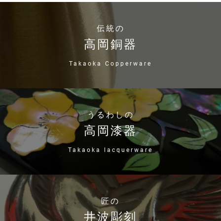
伝統の
高岡銅器
Takaoka Copperware
うるわしの
高岡漆器
Takaoka lacquerware
匠の
井波彫刻