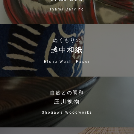
Inami Carving
ぬくもりの
越中和紙
Etchu Washi Paper
自然との調和
庄川挽物
Shogawa Woodworks