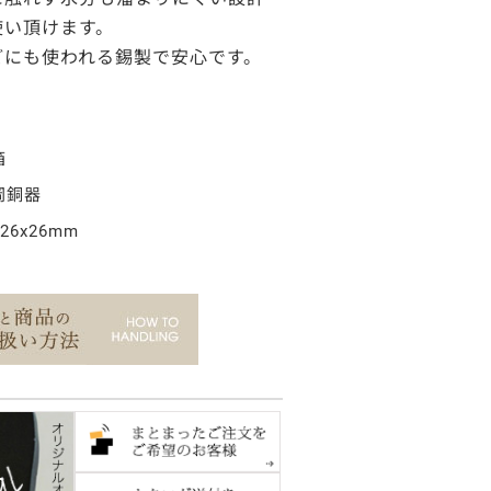
使い頂けます。
どにも使われる錫製で安心です。
箱
岡銅器
x26x26mm