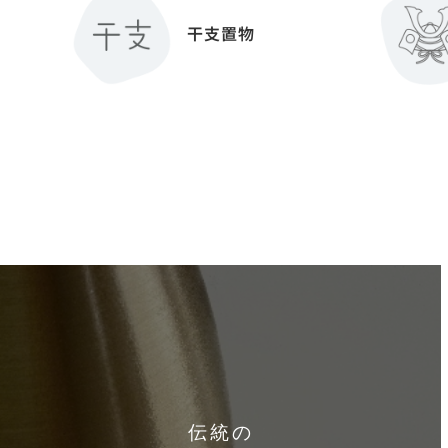
干支置物
伝統の