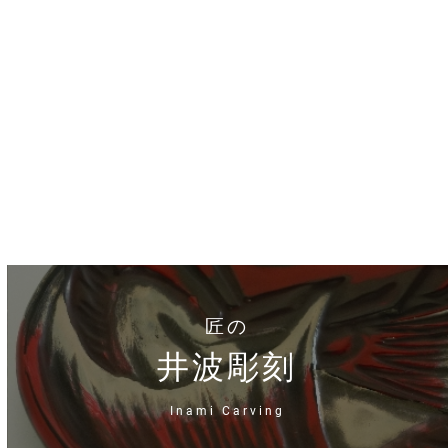
匠の
井波彫刻
Inami Carving