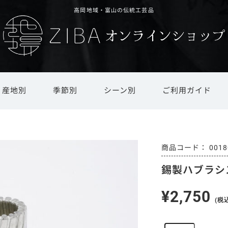
高岡地域・富山の伝統工芸品
産地別
季節別
シーン別
ご利用ガイド
ド
文具・ステーショナリー
還暦祝い・長寿祝い
井波彫刻
オリジナルオーダー
新春
春
越中和紙
引越し祝い・新築祝い
夏
インテリア雑貨・日用品
ギフト対応
庄川挽物
秋
冬
越中
商品
0018
錫製ハブラシ
茶道具・書道具
法人ギフト
その他地場産品
仏具・モダン仏具
ギフト用オプション
干支置物
¥2,750
(税