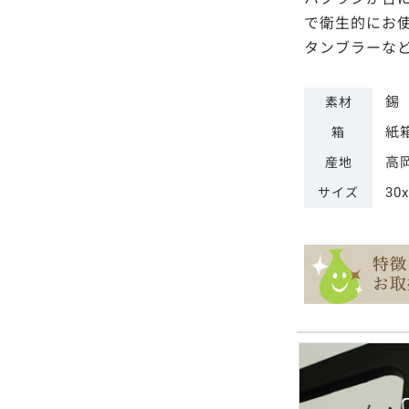
で衛生的にお
タンブラーな
錫
素材
紙
箱
高
産地
30
サイズ