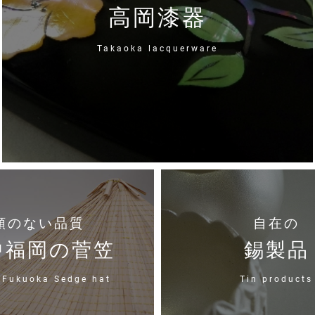
高岡漆器
Takaoka lacquerware
類のない品質
自在の
中福岡の菅笠
錫製品
 Fukuoka Sedge hat
Tin products