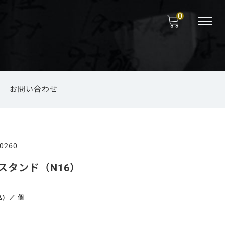
0
お問い合わせ
福岡の菅笠
のお取り扱い
海外向けお土産
ファッション小物
錫製品
法要
0260
スタンド（N16）
端午の節句
その他
込)
／ 個