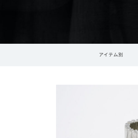
アイテム別
内祝い
食器・キッチン用品
高岡銅器
結婚祝い
ご利用ガイ
高岡漆器
風鈴
花器・花瓶