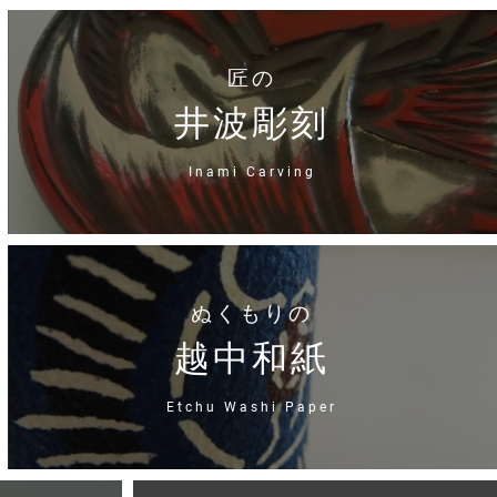
匠の
井波彫刻
Inami Carving
ぬくもりの
越中和紙
Etchu Washi Paper