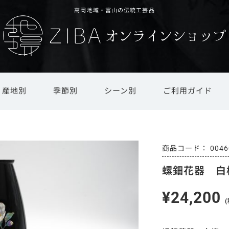
高岡地域・富山の伝統工芸品
産地別
季節別
シーン別
ご利用ガイド
ド
文具・ステーショナリー
還暦祝い・長寿祝い
井波彫刻
オリジナルオーダー
新春
春
越中和紙
引越し祝い・新築祝い
夏
インテリア雑貨・日用品
ギフト対応
庄川挽物
秋
冬
越中
商品
0046
螺鈿花器 白
茶道具・書道具
法人ギフト
その他地場産品
仏具・モダン仏具
ギフト用オプション
干支置物
¥24,200