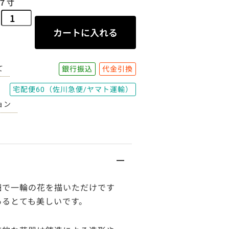
７寸
て
銀行振込
代金引換
宅配便60（佐川急便/ヤマト運輸）
ョン
鈿で一輪の花を描いただけです
あるとても美しいです。