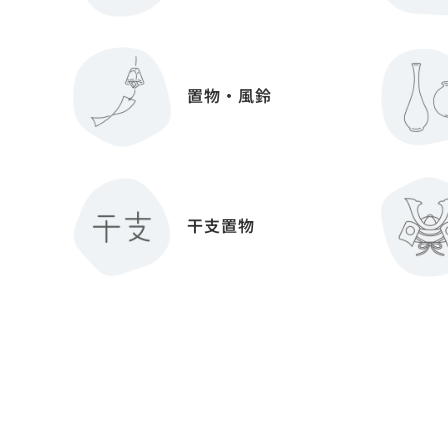
置物・風鈴
干支置物