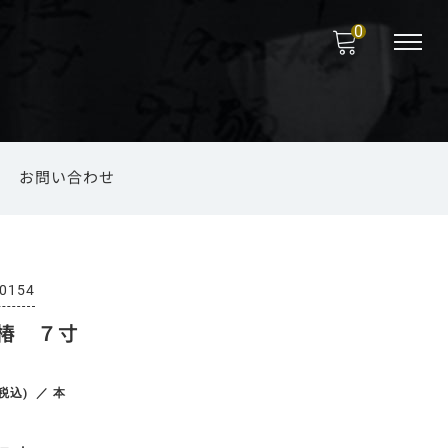
0
お問い合わせ
福岡の菅笠
のお取り扱い
海外向けお土産
ファッション小物
錫製品
法要
0154
椿 ７寸
端午の節句
その他
(税込)
／ 本