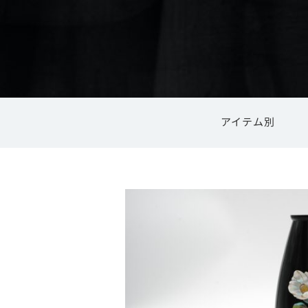
アイテム別
内祝い
食器・キッチン用品
高岡銅器
結婚祝い
ご利用ガイ
高岡漆器
風鈴
花器・花瓶