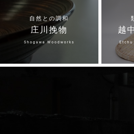
自然との調和
庄川挽物
越
Shogawa Woodworks
Etchu