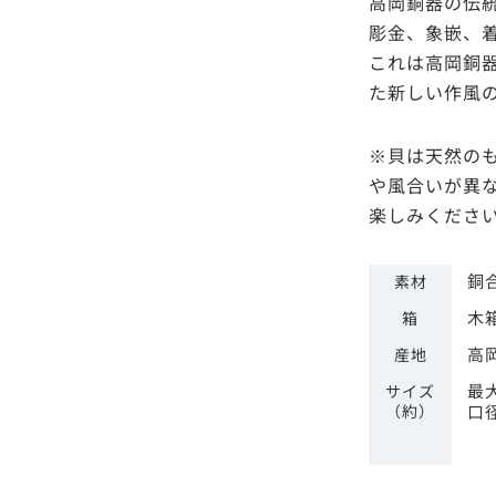
高岡銅器の伝
彫金、象嵌、
これは高岡銅
た新しい作風
※貝は天然の
や風合いが異
楽しみくださ
銅
素材
木
箱
高
産地
最大
サイズ
（約）
口