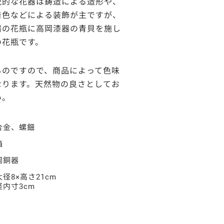
統的な花器は鋳造による造形や、
着色などによる装飾が主ですが、
器の花瓶に高岡漆器の青貝を施し
の花瓶です。
ものですので、商品によって色味
なります。天然物の良さとしてお
い。
合金、螺鈿
箱
岡銅器
径8×高さ21cm
径内寸3cm