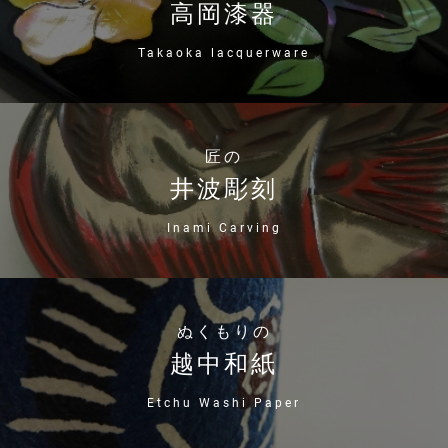
高岡漆器
Takaoka lacquerware
匠の
井波彫刻
Inami Carving
ぬくもりの
越中和紙
Etchu Washi Paper