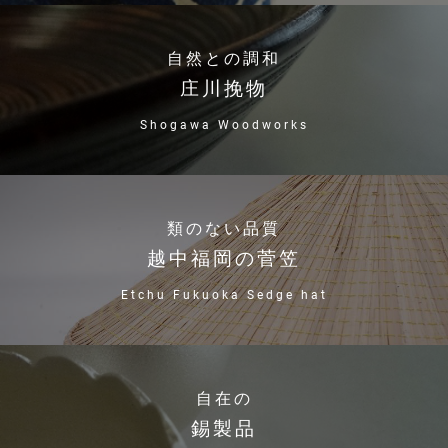
自然との調和
庄川挽物
Shogawa Woodworks
類のない品質
越中福岡の菅笠
Etchu Fukuoka Sedge hat
自在の
錫製品