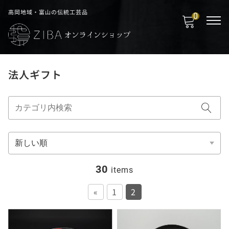
高岡地域・富山の伝統工芸品
0
法人ギフト
30
items
«
1
2